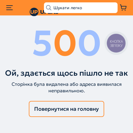
5
0
0
КНОПКА
ЗВ'ЯЗКУ
Ой, здається щось пішло не так
Сторінка була видалена або адреса виявилася
неправильною.
Повернутися на головну