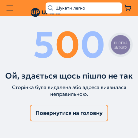
5
0
0
КНОПКА
ЗВ'ЯЗКУ
Ой, здається щось пішло не так
Сторінка була видалена або адреса виявилася
неправильною.
Повернутися на головну