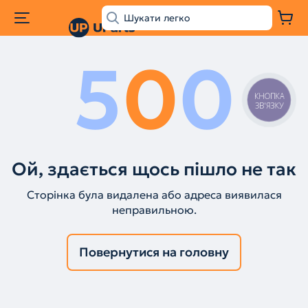
5
0
0
КНОПКА
ЗВ'ЯЗКУ
Ой, здається щось пішло не так
Сторінка була видалена або адреса виявилася
неправильною.
Повернутися на головну