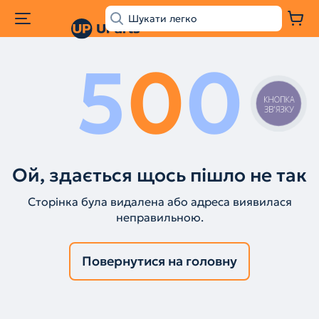
5
0
0
КНОПКА
ЗВ'ЯЗКУ
Ой, здається щось пішло не так
Сторінка була видалена або адреса виявилася
неправильною.
Повернутися на головну