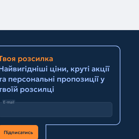
Твоя розсилка
Найвигідніші ціни, круті акції
та персональні пропозиції у
твоїй розсилці
E-mail
Підписатись