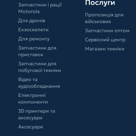
Послуги
Запчастини і рації
Motorola
Пропозиція для
Для дронів
військових
Екзоскелети
Запчастини оптом
Для ремонту
Сервісний центр
Запчастини для
Магазин техніки
приставок
Запчастини для
побутової техніки
Відео та
аудіообладнання
Електронні
компоненти
3D принтери та
аксесуари
Аксесуари