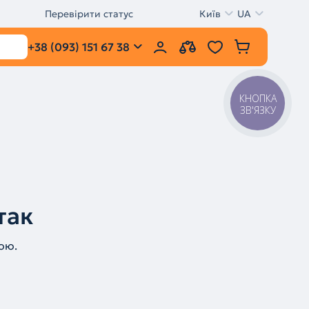
Перевірити статус
Київ
UA
+38 (093) 151 67 38
КНОПКА
ЗВ'ЯЗКУ
так
ою.