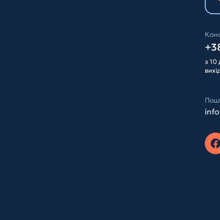
Конс
+38
з 10 
вихі
Пош
inf