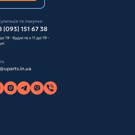
ультація та покупки
 (093) 151 67 38
до 19 - будні та з 11 до 19 -
дні
та
o@uparts.in.ua