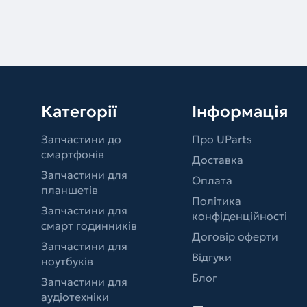
Категорії
Інформація
Запчастини до
Про UParts
смартфонів
Доставка
Запчастини для
Оплата
планшетів
Політика
Запчастини для
конфіденційності
смарт годинників
Договір оферти
Запчастини для
Відгуки
ноутбуків
Блог
Запчастини для
аудіотехніки