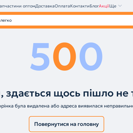
апчастини оптом
Доставка
Оплата
Контакти
Блог
Акції
Ще
5
0
0
, здається щось пішло не 
орінка була видалена або адреса виявилася неправильн
Повернутися на головну