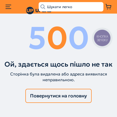
5
0
0
КНОПКА
ЗВ'ЯЗКУ
Ой, здається щось пішло не так
Сторінка була видалена або адреса виявилася
неправильною.
Повернутися на головну