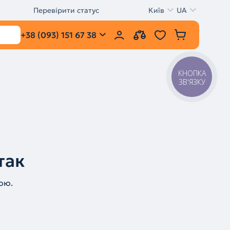
Перевірити статус
Київ
UA
+38 (093) 151 67 38
КНОПКА
ЗВ'ЯЗКУ
так
ою.