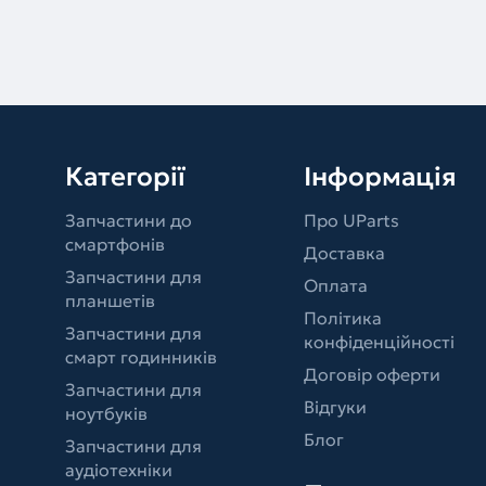
Категорії
Інформація
Запчастини до
Про UParts
смартфонів
Доставка
Запчастини для
Оплата
планшетів
Політика
Запчастини для
конфіденційності
смарт годинників
Договір оферти
Запчастини для
Відгуки
ноутбуків
Блог
Запчастини для
аудіотехніки