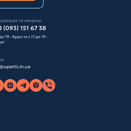
ультація та покупки
 (093) 151 67 38
до 19 - будні та з 11 до 19 -
дні
та
o@uparts.in.ua