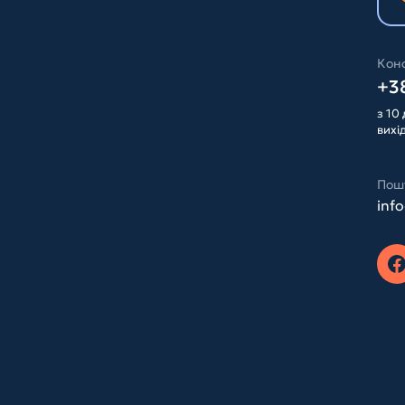
Конс
+38
з 10 
вихі
Пош
inf