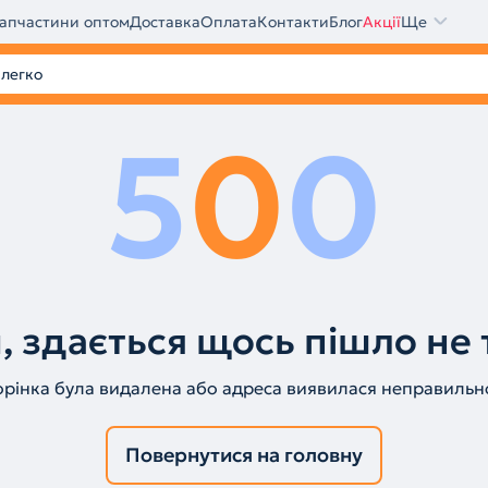
апчастини оптом
Доставка
Оплата
Контакти
Блог
Акції
Ще
5
0
0
, здається щось пішло не 
орінка була видалена або адреса виявилася неправильн
Повернутися на головну