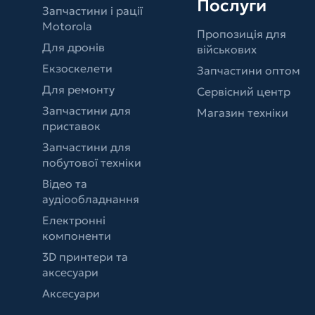
Послуги
Запчастини і рації
Motorola
Пропозиція для
Для дронів
військових
Екзоскелети
Запчастини оптом
Для ремонту
Сервісний центр
Запчастини для
Магазин техніки
приставок
Запчастини для
побутової техніки
Відео та
аудіообладнання
Електронні
компоненти
3D принтери та
аксесуари
Аксесуари