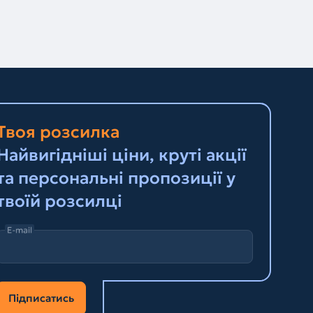
Твоя розсилка
Найвигідніші ціни, круті акції
та персональні пропозиції у
твоїй розсилці
E-mail
Підписатись