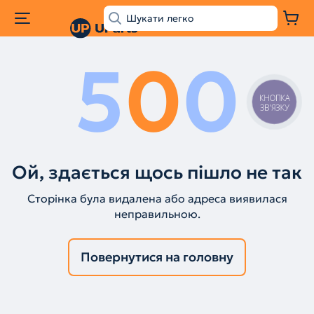
5
0
0
КНОПКА
ЗВ'ЯЗКУ
Ой, здається щось пішло не так
Сторінка була видалена або адреса виявилася
неправильною.
Повернутися на головну