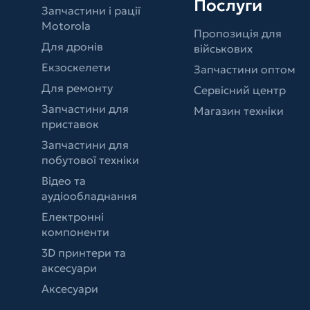
Послуги
Запчастини і рації
Motorola
Пропозиція для
Для дронів
військових
Екзоскелети
Запчастини оптом
Для ремонту
Сервісний центр
Запчастини для
Магазин техніки
приставок
Запчастини для
побутової техніки
Відео та
аудіообладнання
Електронні
компоненти
3D принтери та
аксесуари
Аксесуари