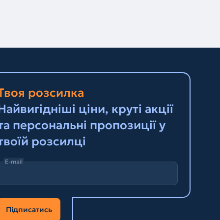
Твоя розсилка
Найвигідніші ціни, круті акції
та персональні пропозиції у
твоїй розсилці
E-mail
Підписатись