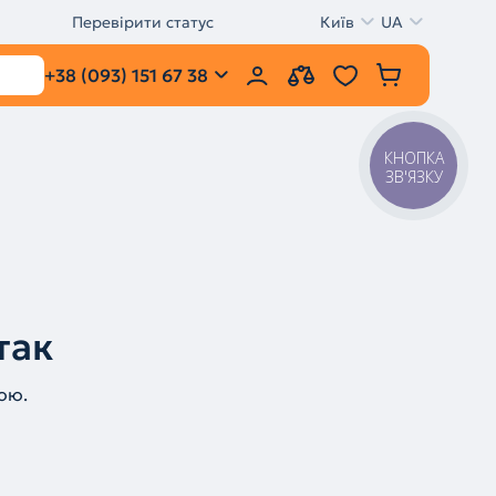
Перевірити статус
Київ
UA
+38 (093) 151 67 38
КНОПКА
ЗВ'ЯЗКУ
так
ою.