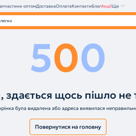
апчастини оптом
Доставка
Оплата
Контакти
Блог
Акції
Ще
5
0
0
, здається щось пішло не 
орінка була видалена або адреса виявилася неправильн
Повернутися на головну