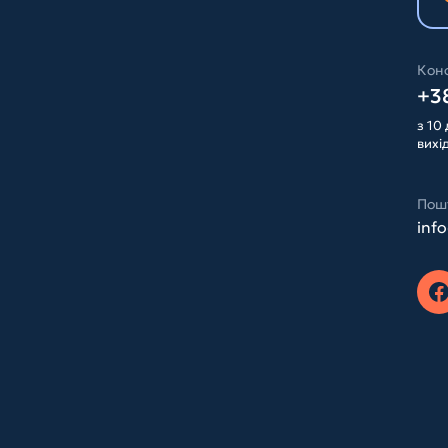
Конс
+38
з 10 
вихі
Пош
inf