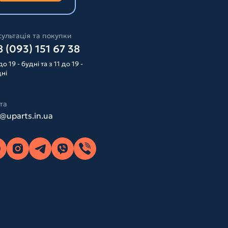
ультація та покупки
 (093) 151 67 38
до 19 - будні та з 11 до 19 -
дні
та
o@uparts.in.ua