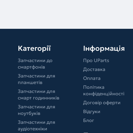
Категорії
Інформація
Запчастини до
Про UParts
смартфонів
Доставка
Запчастини для
Оплата
планшетів
Політика
Запчастини для
конфіденційності
смарт годинників
Договір оферти
Запчастини для
Відгуки
ноутбуків
Блог
Запчастини для
аудіотехніки