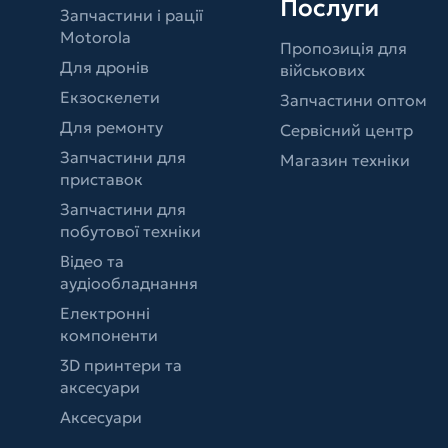
Послуги
Запчастини і рації
Motorola
Пропозиція для
Для дронів
військових
Екзоскелети
Запчастини оптом
Для ремонту
Сервісний центр
Запчастини для
Магазин техніки
приставок
Запчастини для
побутової техніки
Відео та
аудіообладнання
Електронні
компоненти
3D принтери та
аксесуари
Аксесуари