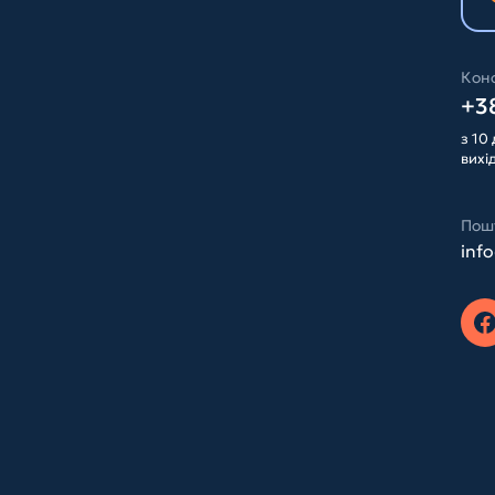
Конс
+38
з 10 
вихі
Пош
inf