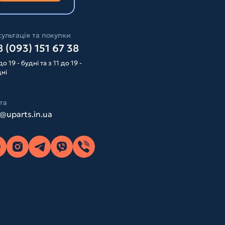
ультація та покупки
 (093) 151 67 38
до 19 - будні та з 11 до 19 -
дні
та
o@uparts.in.ua