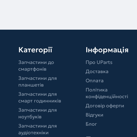
Категорії
Інформація
Запчастини до
Про UParts
смартфонів
Доставка
Запчастини для
Оплата
планшетів
Політика
Запчастини для
конфіденційності
смарт годинників
Договір оферти
Запчастини для
Відгуки
ноутбуків
Блог
Запчастини для
аудіотехніки