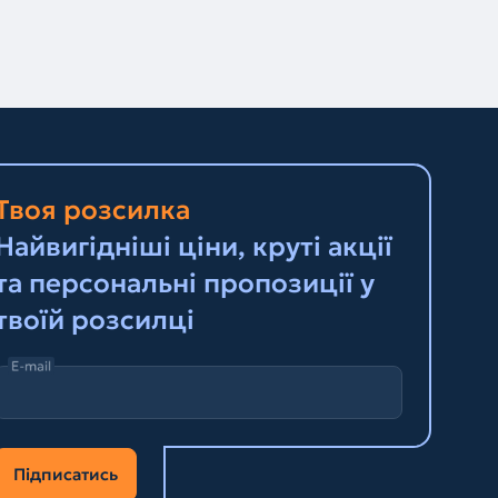
Твоя розсилка
Найвигідніші ціни, круті акції
та персональні пропозиції у
твоїй розсилці
E-mail
Підписатись