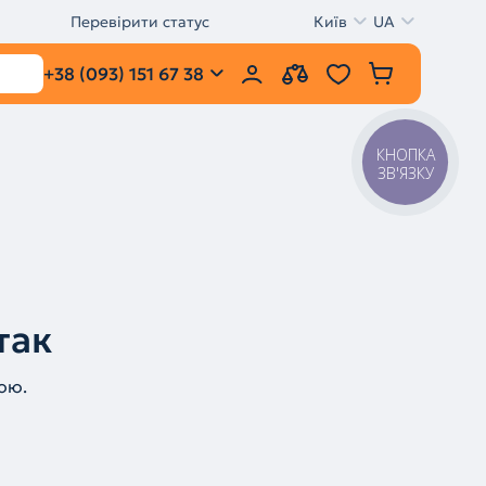
Перевірити статус
Київ
UA
+38 (093) 151 67 38
КНОПКА
ЗВ'ЯЗКУ
так
ою.