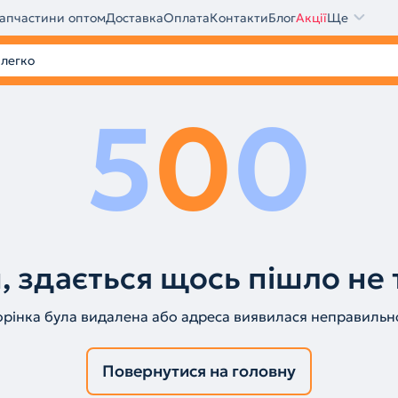
апчастини оптом
Доставка
Оплата
Контакти
Блог
Акції
Ще
5
0
0
, здається щось пішло не 
орінка була видалена або адреса виявилася неправильн
Повернутися на головну