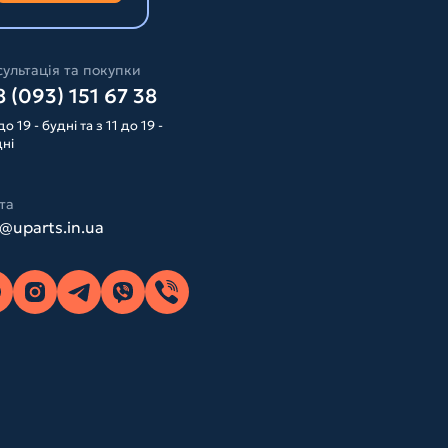
ультація та покупки
 (093) 151 67 38
до 19 - будні та з 11 до 19 -
дні
та
o@uparts.in.ua