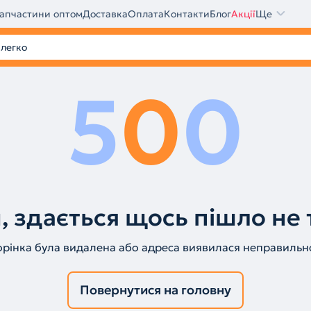
апчастини оптом
Доставка
Оплата
Контакти
Блог
Акції
Ще
5
0
0
, здається щось пішло не 
орінка була видалена або адреса виявилася неправильн
Повернутися на головну