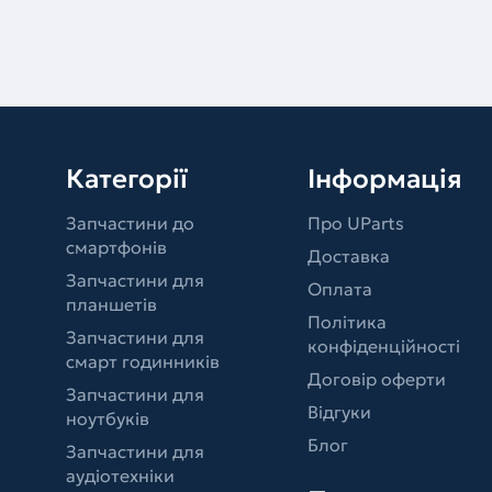
Категорії
Інформація
Запчастини до
Про UParts
смартфонів
Доставка
Запчастини для
Оплата
планшетів
Політика
Запчастини для
конфіденційності
смарт годинників
Договір оферти
Запчастини для
Відгуки
ноутбуків
Блог
Запчастини для
аудіотехніки