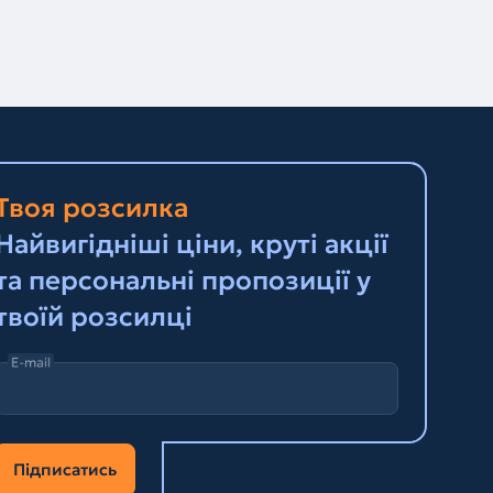
Твоя розсилка
Найвигідніші ціни, круті акції
та персональні пропозиції у
твоїй розсилці
E-mail
Підписатись