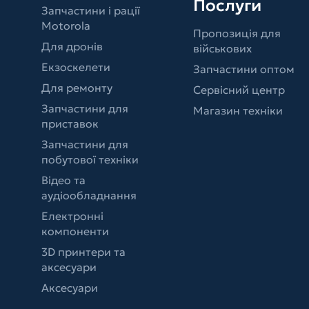
Послуги
Запчастини і рації
Motorola
Пропозиція для
Для дронів
військових
Екзоскелети
Запчастини оптом
Для ремонту
Сервісний центр
Запчастини для
Магазин техніки
приставок
Запчастини для
побутової техніки
Відео та
аудіообладнання
Електронні
компоненти
3D принтери та
аксесуари
Аксесуари