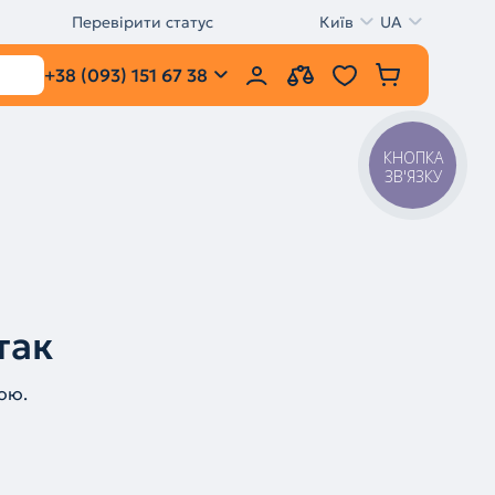
Перевірити статус
Київ
UA
+38 (093) 151 67 38
КНОПКА
ЗВ'ЯЗКУ
так
ою.