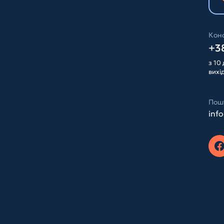
Конс
+38
з 10 
вихі
Пош
inf