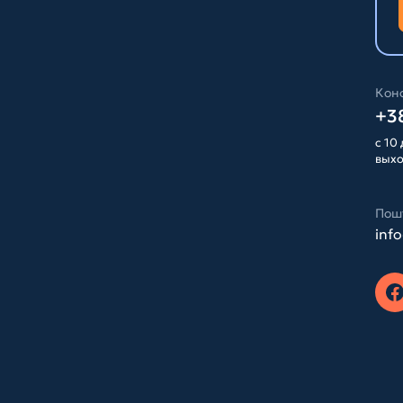
Конс
+38
с 10 
вых
Пош
inf