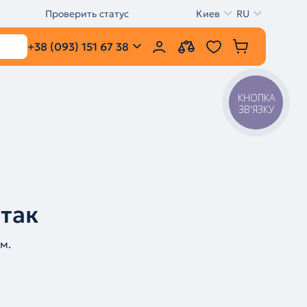
Проверить статус
Киев
RU
+38 (093) 151 67 38
КНОПКА
ЗВ'ЯЗКУ
 так
м.