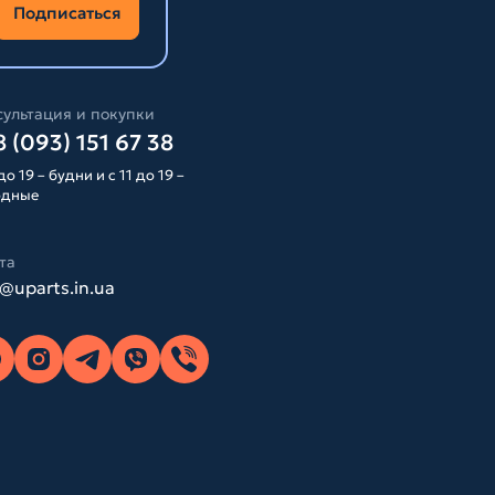
Подписаться
ультация и покупки
 (093) 151 67 38
до 19 – будни и с 11 до 19 –
одные
та
o@uparts.in.ua