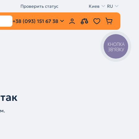
Проверить статус
Киев
RU
+38 (093) 151 67 38
КНОПКА
ЗВ'ЯЗКУ
 так
м.