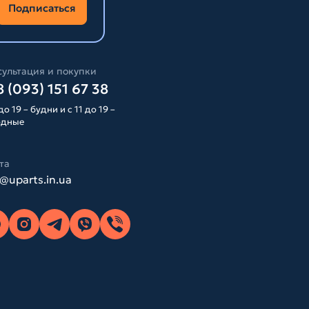
Подписаться
ультация и покупки
 (093) 151 67 38
до 19 – будни и с 11 до 19 –
одные
та
o@uparts.in.ua