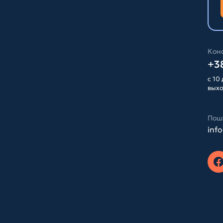
Конс
+38
с 10 
вых
Пош
inf