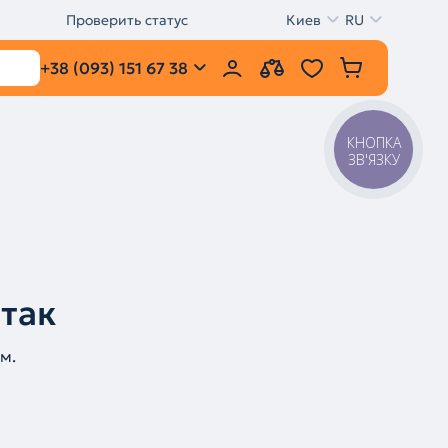
Проверить статус
Киев
RU
+38 (093) 151 67 38
КНОПКА
ЗВ'ЯЗКУ
 так
м.