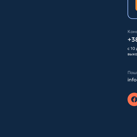
Конс
+38
с 10 
вых
Пош
inf