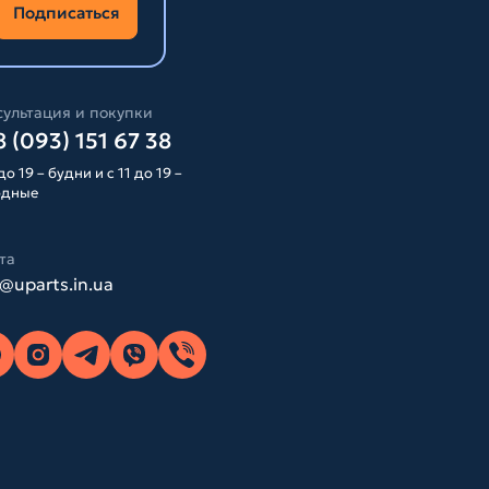
Подписаться
ультация и покупки
 (093) 151 67 38
до 19 – будни и с 11 до 19 –
одные
та
o@uparts.in.ua