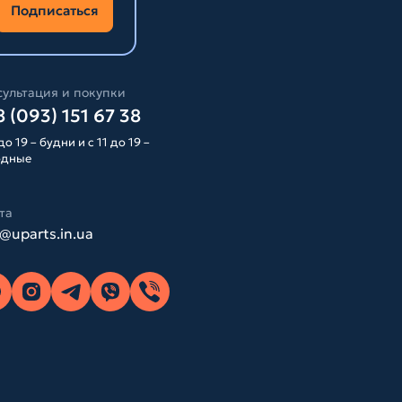
Подписаться
ультация и покупки
 (093) 151 67 38
до 19 – будни и с 11 до 19 –
одные
та
o@uparts.in.ua