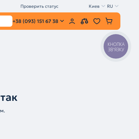
Проверить статус
Киев
RU
+38 (093) 151 67 38
КНОПКА
ЗВ'ЯЗКУ
 так
м.