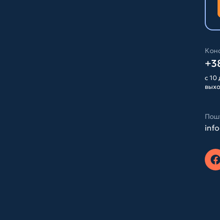
Конс
+38
с 10 
вых
Пош
inf