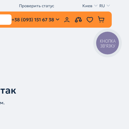
Проверить статус
Киев
RU
+38 (093) 151 67 38
КНОПКА
ЗВ'ЯЗКУ
 так
м.