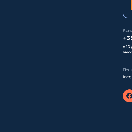
Конс
+38
с 10 
вых
Пош
inf