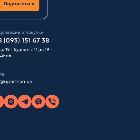
Подписаться
ультация и покупки
 (093) 151 67 38
до 19 – будни и с 11 до 19 –
одные
та
o@uparts.in.ua