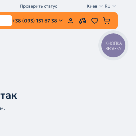
Проверить статус
Киев
RU
+38 (093) 151 67 38
КНОПКА
ЗВ'ЯЗКУ
 так
м.