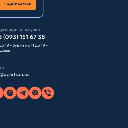
Подписаться
ультация и покупки
 (093) 151 67 38
до 19 – будни и с 11 до 19 –
одные
та
o@uparts.in.ua