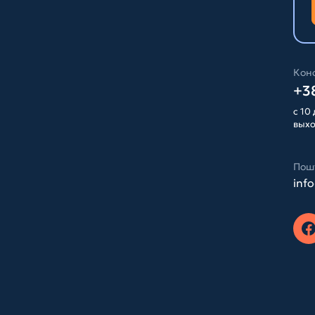
Конс
+38
с 10 
вых
Пош
inf