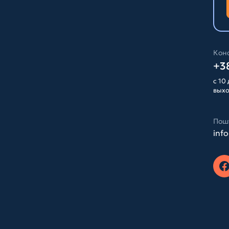
Конс
+38
с 10 
вых
Пош
inf