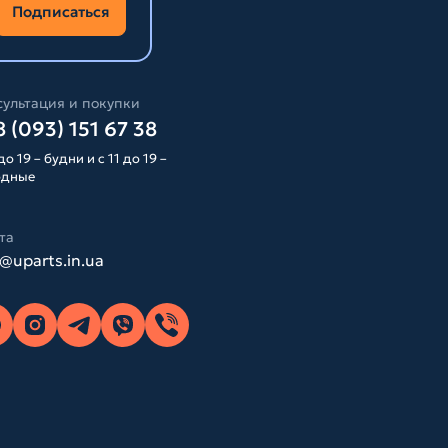
Подписаться
ультация и покупки
 (093) 151 67 38
до 19 – будни и с 11 до 19 –
одные
та
o@uparts.in.ua