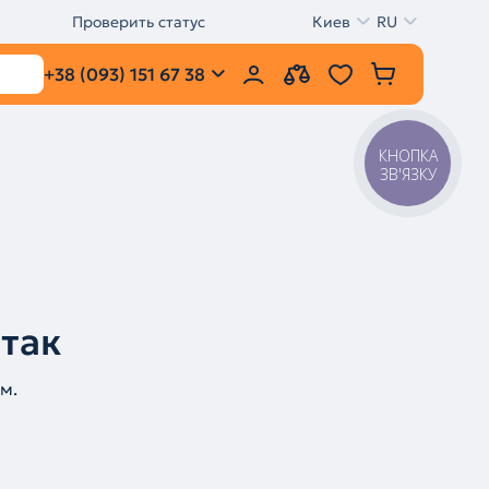
Проверить статус
Киев
RU
+38 (093) 151 67 38
КНОПКА
ЗВ'ЯЗКУ
 так
м.