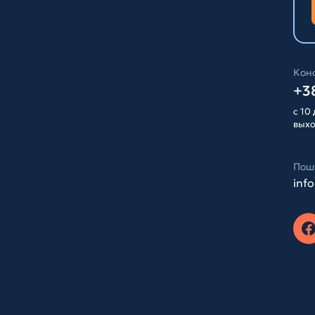
Конс
+38
с 10 
вых
Пош
inf