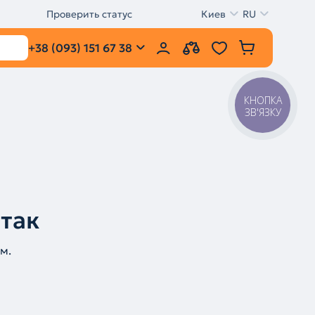
Проверить статус
Киев
RU
+38 (093) 151 67 38
КНОПКА
ЗВ'ЯЗКУ
 так
м.