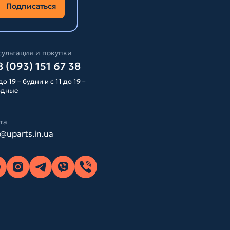
Подписаться
ультация и покупки
 (093) 151 67 38
до 19 – будни и с 11 до 19 –
одные
та
o@uparts.in.ua