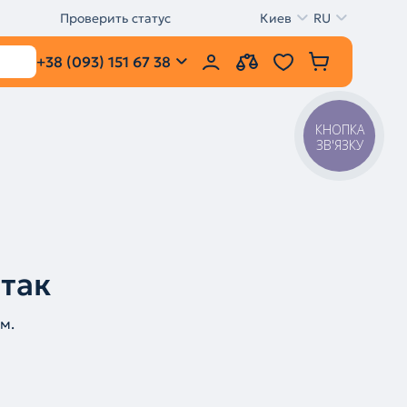
Проверить статус
Киев
RU
+38 (093) 151 67 38
КНОПКА
ЗВ'ЯЗКУ
 так
м.