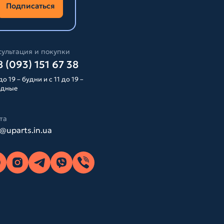
Подписаться
ультация и покупки
 (093) 151 67 38
до 19 – будни и с 11 до 19 –
одные
та
o@uparts.in.ua