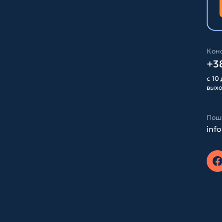
Конс
+38
с 10 
вых
Пош
inf