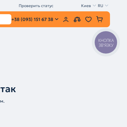
Проверить статус
Киев
RU
+38 (093) 151 67 38
КНОПКА
ЗВ'ЯЗКУ
 так
м.