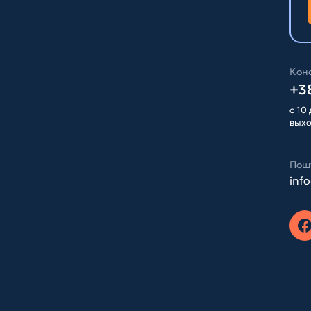
Конс
+38
с 10 
вых
Пош
inf