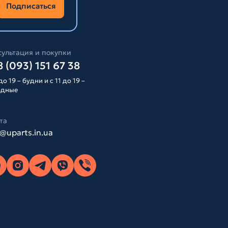
Подписаться
ультация и покупки
 (093) 151 67 38
до 19 – будни и с 11 до 19 –
одные
та
o@uparts.in.ua