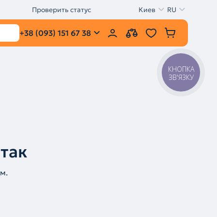
Проверить статус
Киев
RU
+38 (093) 151 67 38
КНОПКА
ЗВ'ЯЗКУ
 так
м.