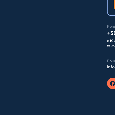
Конс
+38
с 10 
вых
Пош
inf