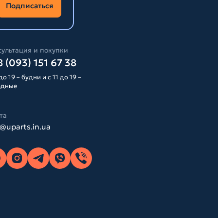
Подписаться
ультация и покупки
 (093) 151 67 38
до 19 – будни и с 11 до 19 –
одные
та
o@uparts.in.ua