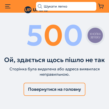
5
0
0
КНОПКА
ЗВ'ЯЗКУ
Ой, здається щось пішло не так
Сторінка була видалена або адреса виявилася
неправильною.
Повернутися на головну