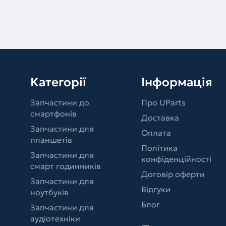
Категорії
Інформація
Запчастини до
Про UParts
смартфонів
Доставка
Запчастини для
Оплата
планшетів
Політика
Запчастини для
конфіденційності
смарт годинників
Договір оферти
Запчастини для
Відгуки
ноутбуків
Блог
Запчастини для
аудіотехніки