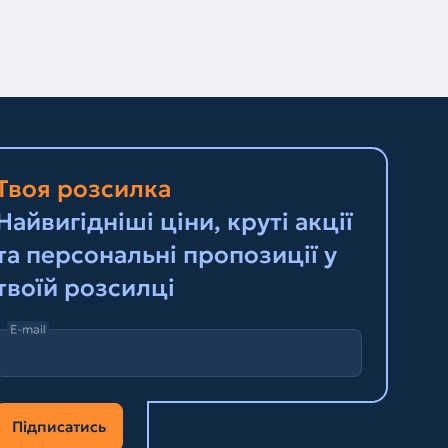
Твоя розсилка
Найвигідніші ціни, круті акції
та персональні пропозиції у
твоїй розсилці
E-mail
Підписатись