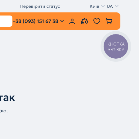
Перевірити статус
Київ
UA
+38 (093) 151 67 38
КНОПКА
ЗВ'ЯЗКУ
так
ою.