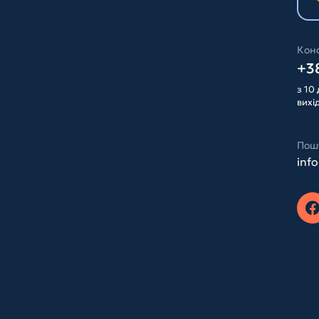
Конс
+38
з 10 
вихі
Пош
inf