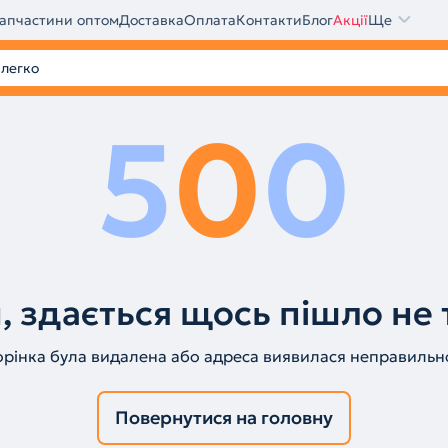
апчастини оптом
Доставка
Оплата
Контакти
Блог
Акції
Ще
5
0
0
, здається щось пішло не 
орінка була видалена або адреса виявилася неправильн
Повернутися на головну