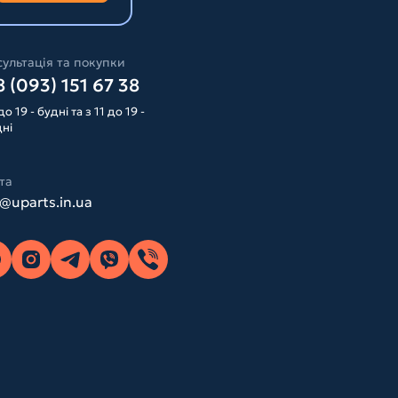
ультація та покупки
 (093) 151 67 38
до 19 - будні та з 11 до 19 -
дні
та
o@uparts.in.ua