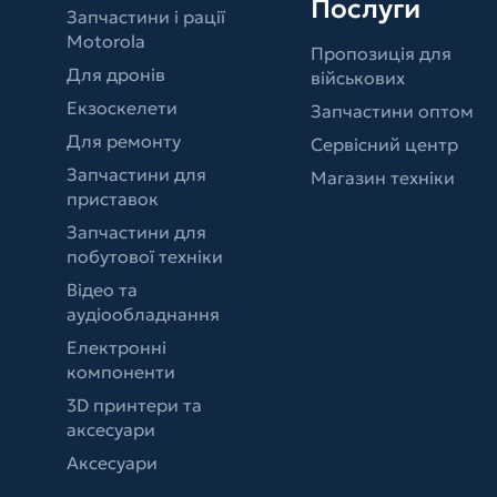
Послуги
Запчастини і рації
Motorola
Пропозиція для
Для дронів
військових
Екзоскелети
Запчастини оптом
Для ремонту
Сервісний центр
Запчастини для
Магазин техніки
приставок
Запчастини для
побутової техніки
Відео та
аудіообладнання
Електронні
компоненти
3D принтери та
аксесуари
Аксесуари