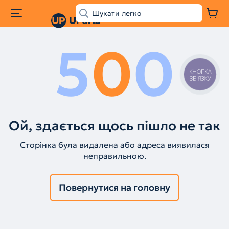
5
0
0
КНОПКА
ЗВ'ЯЗКУ
Ой, здається щось пішло не так
Сторінка була видалена або адреса виявилася
неправильною.
Повернутися на головну