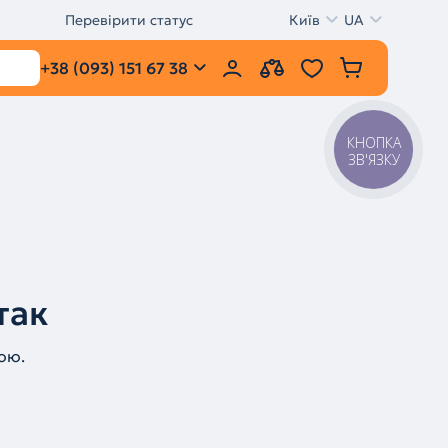
Перевірити статус
Київ
UA
+38 (093) 151 67 38
КНОПКА
ЗВ'ЯЗКУ
так
ою.