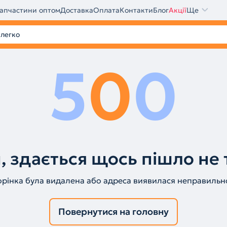
апчастини оптом
Доставка
Оплата
Контакти
Блог
Акції
Ще
5
0
0
, здається щось пішло не 
орінка була видалена або адреса виявилася неправильн
Повернутися на головну