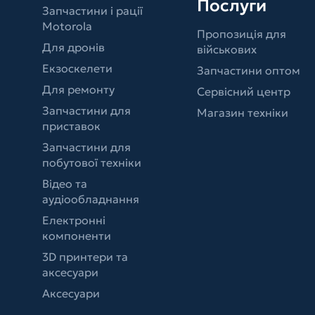
Послуги
Запчастини і рації
Motorola
Пропозиція для
Для дронів
військових
Екзоскелети
Запчастини оптом
Для ремонту
Сервісний центр
Запчастини для
Магазин техніки
приставок
Запчастини для
побутової техніки
Відео та
аудіообладнання
Електронні
компоненти
3D принтери та
аксесуари
Аксесуари