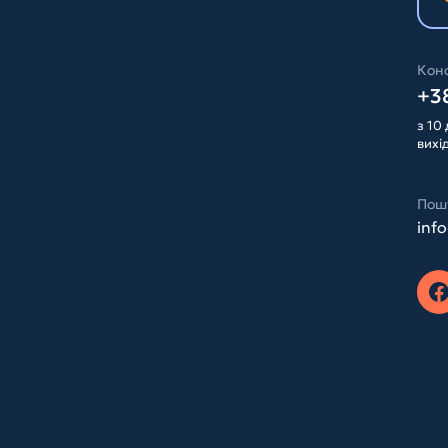
Конс
+38
з 10 
вихі
Пош
inf