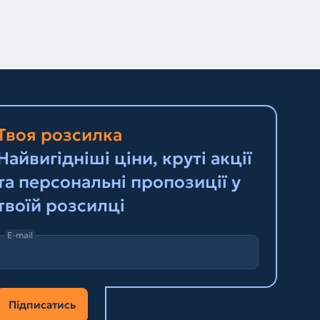
Твоя розсилка
Найвигідніші ціни, круті акції
та персональні пропозиції у
твоїй розсилці
E-mail
Підписатись