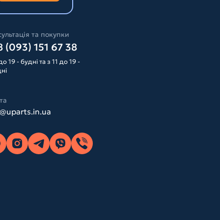
ультація та покупки
 (093) 151 67 38
до 19 - будні та з 11 до 19 -
дні
та
o@uparts.in.ua