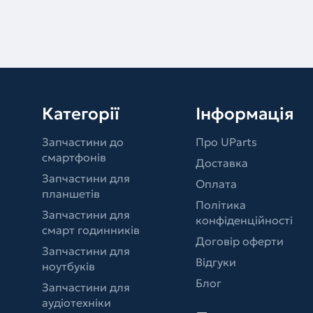
Категорії
Інформація
Запчастини до
Про UParts
смартфонів
Доставка
Запчастини для
Оплата
планшетів
Політика
Запчастини для
конфіденційності
смарт годинників
Договір оферти
Запчастини для
Відгуки
ноутбуків
Блог
Запчастини для
аудіотехніки