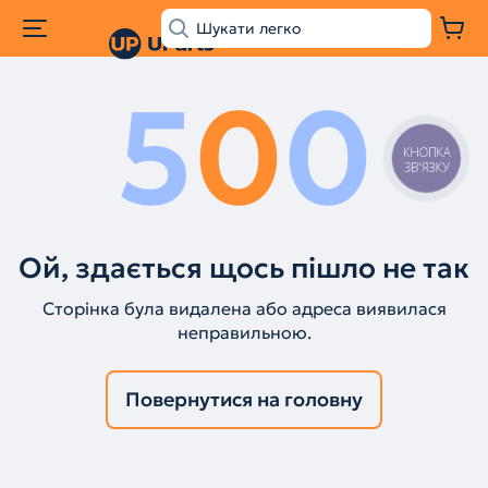
5
0
0
КНОПКА
ЗВ'ЯЗКУ
Ой, здається щось пішло не так
Сторінка була видалена або адреса виявилася
неправильною.
Повернутися на головну