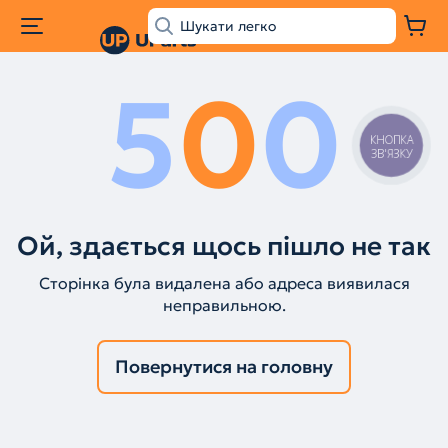
5
0
0
КНОПКА
ЗВ'ЯЗКУ
Ой, здається щось пішло не так
Сторінка була видалена або адреса виявилася
неправильною.
Повернутися на головну