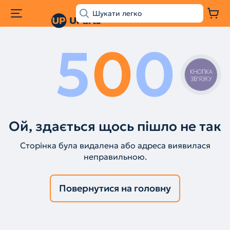
5
0
0
КНОПКА
ЗВ'ЯЗКУ
Ой, здається щось пішло не так
Сторінка була видалена або адреса виявилася
неправильною.
Повернутися на головну