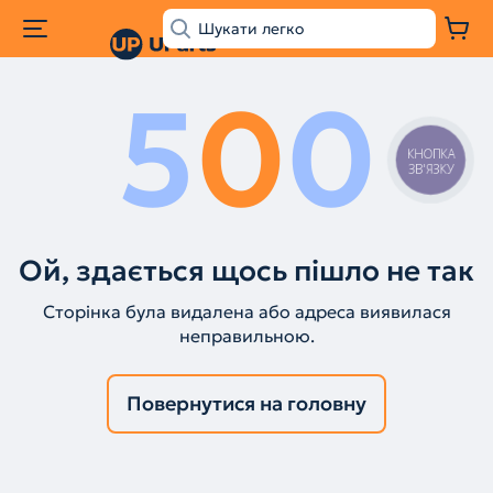
5
0
0
КНОПКА
ЗВ'ЯЗКУ
Ой, здається щось пішло не так
Сторінка була видалена або адреса виявилася
неправильною.
Повернутися на головну