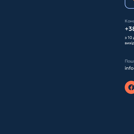
Конс
+38
з 10 
вихі
Пош
inf