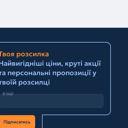
Твоя розсилка
Найвигідніші ціни, круті акції
та персональні пропозиції у
твоїй розсилці
E-mail
Підписатись