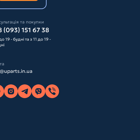
ультація та покупки
 (093) 151 67 38
до 19 - будні та з 11 до 19 -
дні
та
o@uparts.in.ua