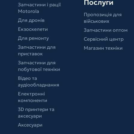
Послуги
Запчастини і рації
Motorola
Пропозиція для
Для дронів
військових
Екзоскелети
Запчастини оптом
Для ремонту
Сервісний центр
Запчастини для
Магазин техніки
приставок
Запчастини для
побутової техніки
Відео та
аудіообладнання
Електронні
компоненти
3D принтери та
аксесуари
Аксесуари