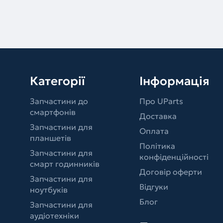
Категорії
Інформація
Запчастини до
Про UParts
смартфонів
Доставка
Запчастини для
Оплата
планшетів
Політика
Запчастини для
конфіденційності
смарт годинників
Договір оферти
Запчастини для
Відгуки
ноутбуків
Блог
Запчастини для
аудіотехніки