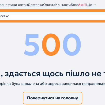
апчастини оптом
Доставка
Оплата
Контакти
Блог
Акції
Ще
5
0
0
, здається щось пішло не 
орінка була видалена або адреса виявилася неправильн
Повернутися на головну