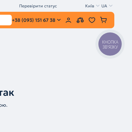
Перевірити статус
Київ
UA
+38 (093) 151 67 38
КНОПКА
ЗВ'ЯЗКУ
так
ою.