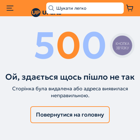
5
0
0
КНОПКА
ЗВ'ЯЗКУ
Ой, здається щось пішло не так
Сторінка була видалена або адреса виявилася
неправильною.
Повернутися на головну