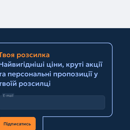
Твоя розсилка
Найвигідніші ціни, круті акції
та персональні пропозиції у
твоїй розсилці
E-mail
Підписатись