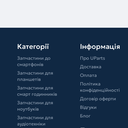
Категорії
Інформація
Запчастини до
Про UParts
смартфонів
Доставка
Запчастини для
Оплата
планшетів
Політика
Запчастини для
конфіденційності
смарт годинників
Договір оферти
Запчастини для
Відгуки
ноутбуків
Блог
Запчастини для
аудіотехніки