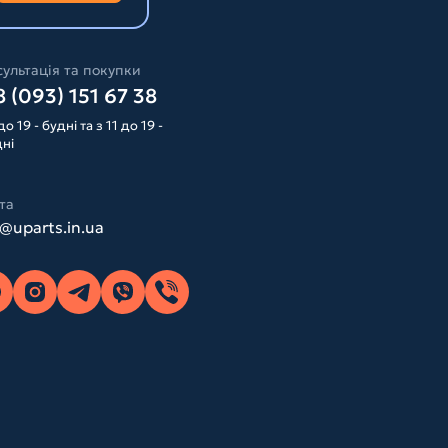
ультація та покупки
 (093) 151 67 38
до 19 - будні та з 11 до 19 -
дні
та
o@uparts.in.ua