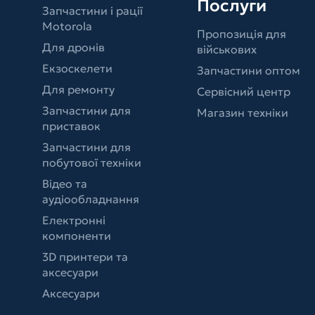
Послуги
Запчастини і рації
Motorola
Пропозиція для
Для дронів
військових
Екзоскелети
Запчастини оптом
Для ремонту
Сервісний центр
Запчастини для
Магазин техніки
приставок
Запчастини для
побутової техніки
Відео та
аудіообладнання
Електронні
компоненти
3D принтери та
аксесуари
Аксесуари