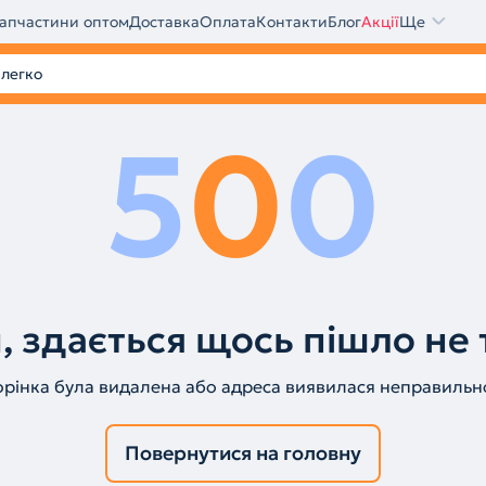
апчастини оптом
Доставка
Оплата
Контакти
Блог
Акції
Ще
5
0
0
, здається щось пішло не 
орінка була видалена або адреса виявилася неправильн
Повернутися на головну