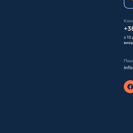
Конс
+38
з 10 
вихі
Пош
inf