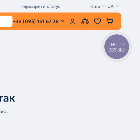
Перевірити статус
Київ
UA
+38 (093) 151 67 38
КНОПКА
ЗВ'ЯЗКУ
так
ою.