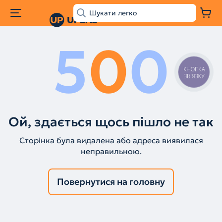
5
0
0
КНОПКА
ЗВ'ЯЗКУ
Ой, здається щось пішло не так
Сторінка була видалена або адреса виявилася
неправильною.
Повернутися на головну