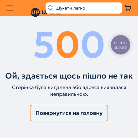
5
0
0
КНОПКА
ЗВ'ЯЗКУ
Ой, здається щось пішло не так
Сторінка була видалена або адреса виявилася
неправильною.
Повернутися на головну