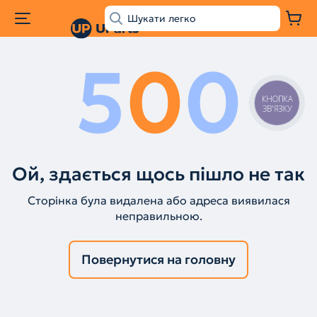
5
0
0
КНОПКА
ЗВ'ЯЗКУ
Ой, здається щось пішло не так
Сторінка була видалена або адреса виявилася
неправильною.
Повернутися на головну