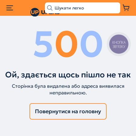
5
0
0
КНОПКА
ЗВ'ЯЗКУ
Ой, здається щось пішло не так
Сторінка була видалена або адреса виявилася
неправильною.
Повернутися на головну