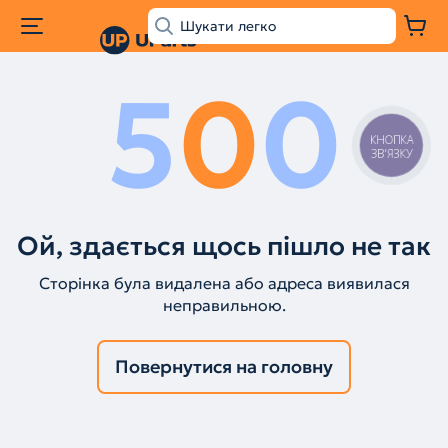
5
0
0
КНОПКА
ЗВ'ЯЗКУ
Ой, здається щось пішло не так
Сторінка була видалена або адреса виявилася
неправильною.
Повернутися на головну