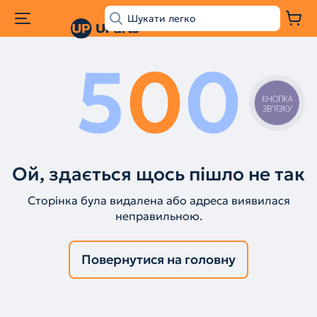
5
0
0
КНОПКА
ЗВ'ЯЗКУ
Ой, здається щось пішло не так
Сторінка була видалена або адреса виявилася
неправильною.
Повернутися на головну