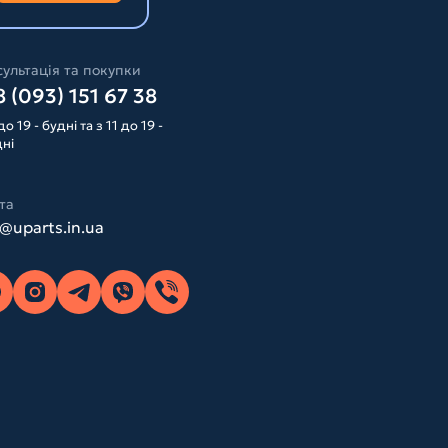
ультація та покупки
 (093) 151 67 38
до 19 - будні та з 11 до 19 -
дні
та
o@uparts.in.ua