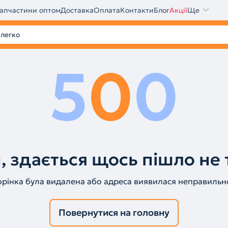
апчастини оптом
Доставка
Оплата
Контакти
Блог
Акції
Ще
5
0
0
, здається щось пішло не 
орінка була видалена або адреса виявилася неправильн
Повернутися на головну