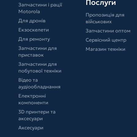
Послуги
Запчастини і рації
Motorola
Пропозиція для
Для дронів
військових
Екзоскелети
Запчастини оптом
Для ремонту
Сервісний центр
Запчастини для
Магазин техніки
приставок
Запчастини для
побутової техніки
Відео та
аудіообладнання
Електронні
компоненти
3D принтери та
аксесуари
Аксесуари