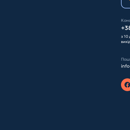
Конс
+38
з 10 
вихі
Пош
inf