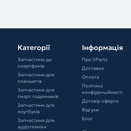
Категорії
Інформація
Запчастини до
Про UParts
смартфонів
Доставка
Запчастини для
Оплата
планшетів
Політика
Запчастини для
конфіденційності
смарт годинників
Договір оферти
Запчастини для
Відгуки
ноутбуків
Блог
Запчастини для
аудіотехніки