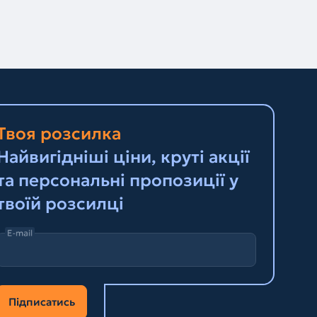
Твоя розсилка
Найвигідніші ціни, круті акції
та персональні пропозиції у
твоїй розсилці
E-mail
Підписатись