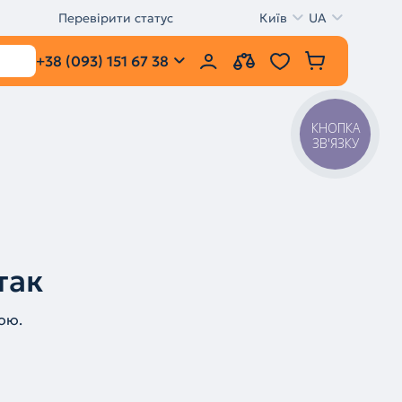
Перевірити статус
Київ
UA
+38 (093) 151 67 38
КНОПКА
ЗВ'ЯЗКУ
так
ою.