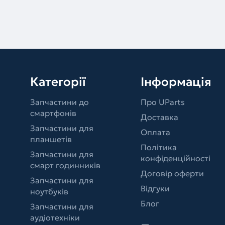
Категорії
Інформація
Запчастини до
Про UParts
смартфонів
Доставка
Запчастини для
Оплата
планшетів
Політика
Запчастини для
конфіденційності
смарт годинників
Договір оферти
Запчастини для
Відгуки
ноутбуків
Блог
Запчастини для
аудіотехніки