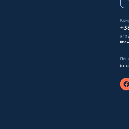
Конс
+38
з 10 
вихі
Пош
inf