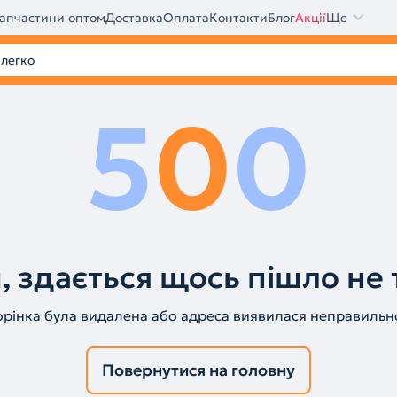
апчастини оптом
Доставка
Оплата
Контакти
Блог
Акції
Ще
5
0
0
, здається щось пішло не 
орінка була видалена або адреса виявилася неправильн
Повернутися на головну