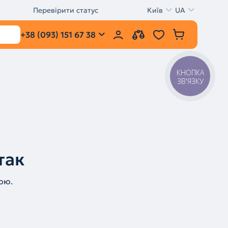
Перевірити статус
Київ
UA
+38 (093) 151 67 38
КНОПКА
ЗВ'ЯЗКУ
так
ою.