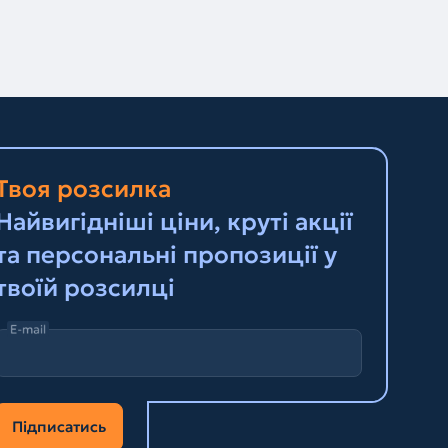
Твоя розсилка
Найвигідніші ціни, круті акції
та персональні пропозиції у
твоїй розсилці
E-mail
Підписатись