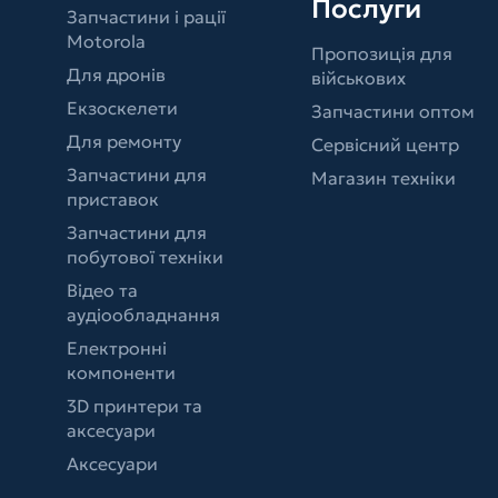
Послуги
Запчастини і рації
Motorola
Пропозиція для
Для дронів
військових
Екзоскелети
Запчастини оптом
Для ремонту
Сервісний центр
Запчастини для
Магазин техніки
приставок
Запчастини для
побутової техніки
Відео та
аудіообладнання
Електронні
компоненти
3D принтери та
аксесуари
Аксесуари