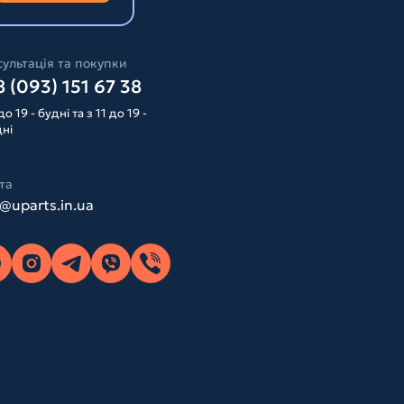
ультація та покупки
 (093) 151 67 38
до 19 - будні та з 11 до 19 -
дні
та
o@uparts.in.ua