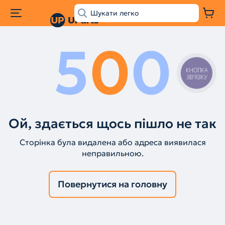
5
0
0
КНОПКА
ЗВ'ЯЗКУ
Ой, здається щось пішло не так
Сторінка була видалена або адреса виявилася
неправильною.
Повернутися на головну