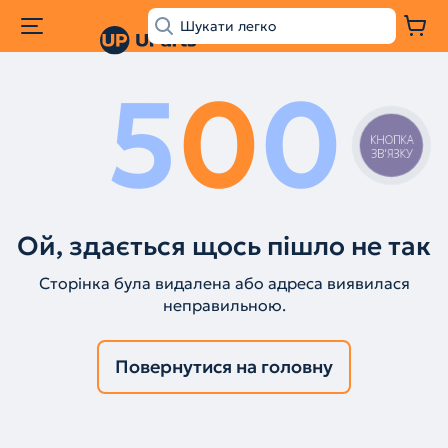
5
0
0
КНОПКА
ЗВ'ЯЗКУ
Ой, здається щось пішло не так
Сторінка була видалена або адреса виявилася
неправильною.
Повернутися на головну