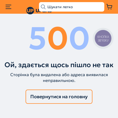
5
0
0
КНОПКА
ЗВ'ЯЗКУ
Ой, здається щось пішло не так
Сторінка була видалена або адреса виявилася
неправильною.
Повернутися на головну