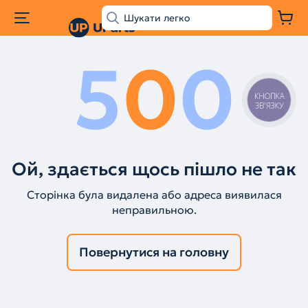
5
0
0
КНОПКА
ЗВ'ЯЗКУ
Ой, здається щось пішло не так
Сторінка була видалена або адреса виявилася
неправильною.
Повернутися на головну