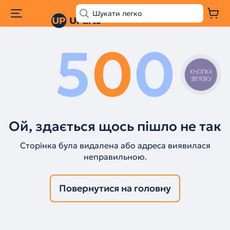
5
0
0
КНОПКА
ЗВ'ЯЗКУ
Ой, здається щось пішло не так
Сторінка була видалена або адреса виявилася
неправильною.
Повернутися на головну