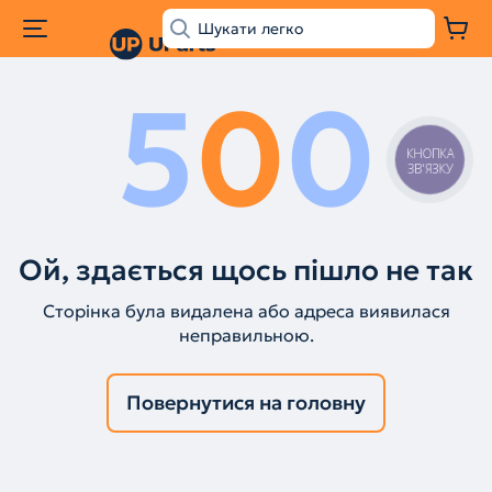
5
0
0
КНОПКА
ЗВ'ЯЗКУ
Ой, здається щось пішло не так
Сторінка була видалена або адреса виявилася
неправильною.
Повернутися на головну