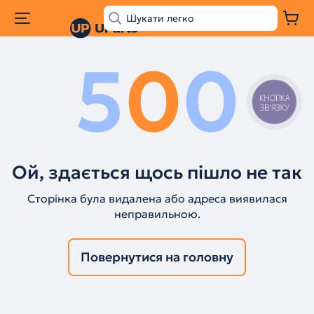
5
0
0
КНОПКА
ЗВ'ЯЗКУ
Ой, здається щось пішло не так
Сторінка була видалена або адреса виявилася
неправильною.
Повернутися на головну