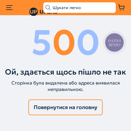
5
0
0
КНОПКА
ЗВ'ЯЗКУ
Ой, здається щось пішло не так
Сторінка була видалена або адреса виявилася
неправильною.
Повернутися на головну