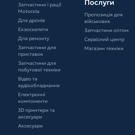
Послуги
Запчастини і рації
Motorola
Пропозиція для
Для дронів
військових
Екзоскелети
Запчастини оптом
Для ремонту
Сервісний центр
Запчастини для
Магазин техніки
приставок
Запчастини для
побутової техніки
Відео та
аудіообладнання
Електронні
компоненти
3D принтери та
аксесуари
Аксесуари