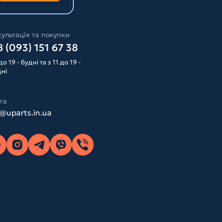
ультація та покупки
 (093) 151 67 38
до 19 - будні та з 11 до 19 -
дні
та
o@uparts.in.ua