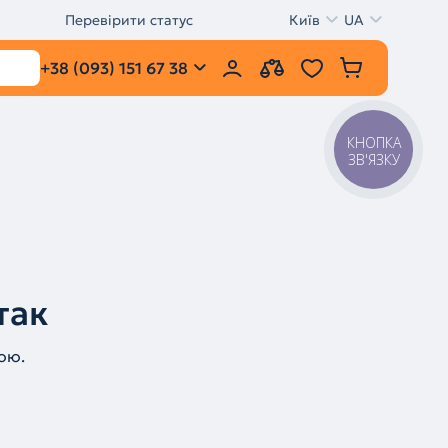
Перевірити статус
Київ
UA
+38 (093) 151 67 38
КНОПКА
ЗВ'ЯЗКУ
так
ою.