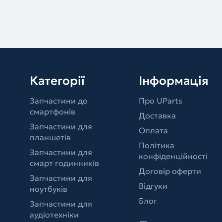
Категорії
Інформація
Запчастини до
Про UParts
смартфонів
Доставка
Запчастини для
Оплата
планшетів
Політика
Запчастини для
конфіденційності
смарт годинників
Договір оферти
Запчастини для
Відгуки
ноутбуків
Блог
Запчастини для
аудіотехніки