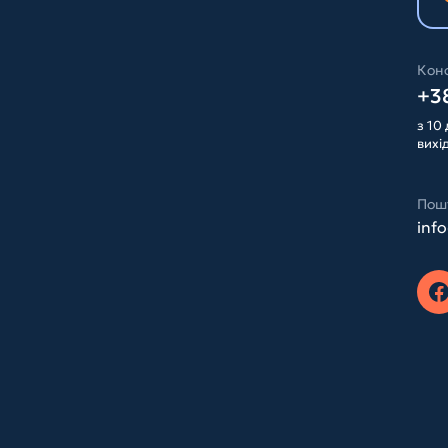
Конс
+38
з 10 
вихі
Пош
inf