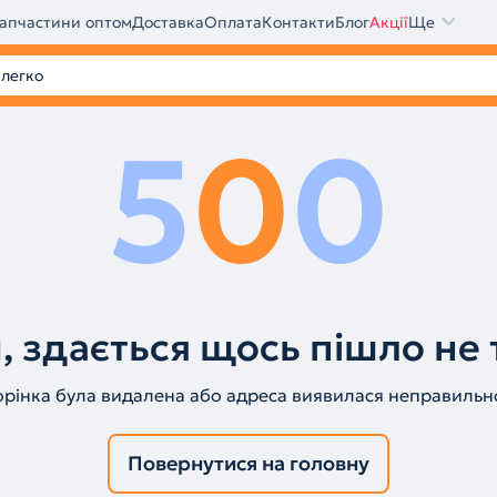
апчастини оптом
Доставка
Оплата
Контакти
Блог
Акції
Ще
5
0
0
, здається щось пішло не 
орінка була видалена або адреса виявилася неправильн
Повернутися на головну