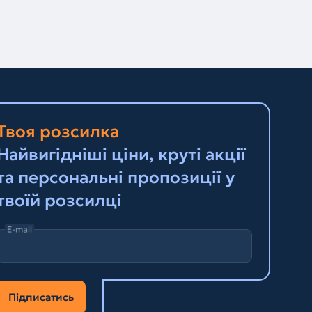
Твоя розсилка
Найвигідніші ціни, круті акції
та персональні пропозиції у
твоїй розсилці
E-mail
Підписатись